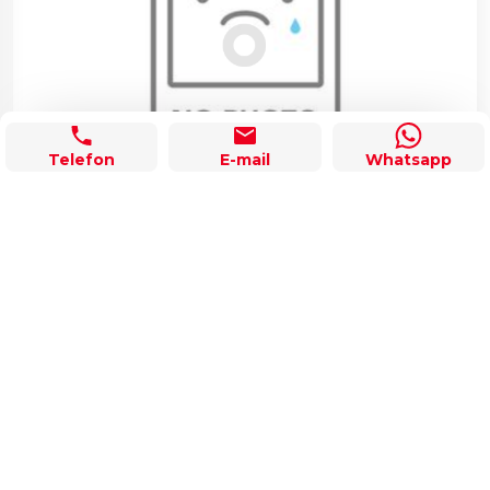
Telefon
E-mail
Whatsapp
Tesise Uygun Kiralık Arsa - Yeniler Bölgesi
Sahile Sıfır
14.000 TL
Previous
Nex
«
1
»