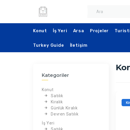
Konut
İş Yeri
Arsa
Projeler
Turist
Turkey Guide
İletişim
Ko
Kategoriler
Konut
Satılık
Kiralık
Ki
Günlük Kiralık
Devren Satılık
İş Yeri
Satılık