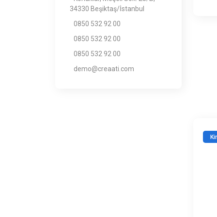
34330 Beşiktaş/İstanbul
0850 532 92 00
0850 532 92 00
0850 532 92 00
demo@creaati.com
Ki