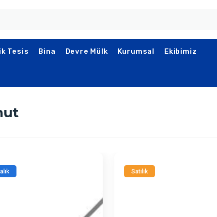
ik Tesis
Bina
Devre Mülk
Kurumsal
Ekibimiz
nut
ralık
Satılık