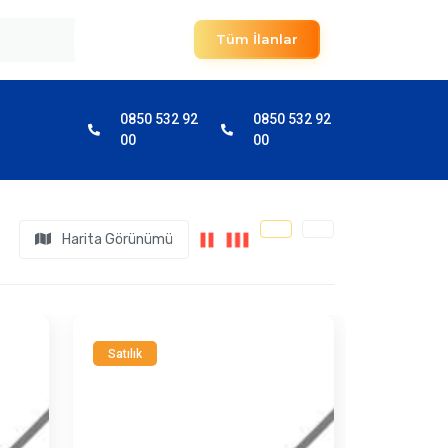
Tüm İlanlar
0850 532 92
0850 532 92
00
00
Harita Görünümü
Satılık